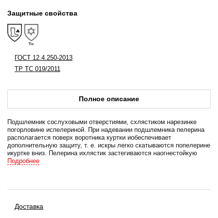
Защитные свойства
ГОСТ 12.4.250-2013
ТР ТС 019/2011
Полное описание
Подшлемник сослуховыми отверстиями, схлястиком нарезинке
погорловине испелериной. При надевании подшлемника пелерина
располагается поверх воротника куртки иобеспечивает
дополнительную защиту, т. е. искры легко скатываются попелерине
икуртке вниз. Пелерина ихлястик застегиваются наогнестойкую
ленту велькро. Слуховые отверстия ссеткой прикрыты утепленным
Подробнее
клапаном. Конструкция подшлемника обеспечивает хорошее
прилегание пошее илицевому вырезу.
Доставка