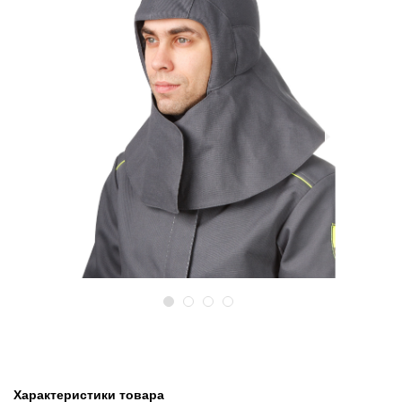
Предыдущий
Следу
Характеристики товара