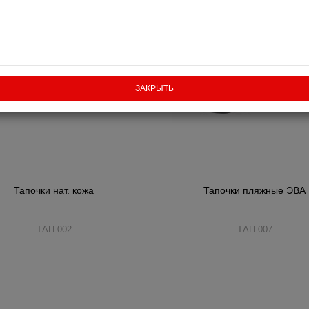
ЗАКРЫТЬ
Тапочки нат. кожа
Тапочки пляжные ЭВА
ТАП 002
ТАП 007