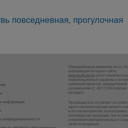
вь повседневная, прогулочная
Обращаем ваше внимание на то, чт
информация интернет-сайта
www.beztruda.by
носит исключитель
информационный характер и не яв
публичной офертой, определяемой
нии
положениями ст. 407 ГК Республики
Беларусь.
м
я информация
Производитель оставляет за собой 
одностороннем порядке вносить из
ы
в состав материалов, используемых
производстве продукции, при услов
а конфеденциальности
сохранения функциональных и защ
свойств продукции.
ние на обработку персональных