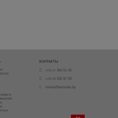
КОНТАКТЫ
о
но
354 51 45
+375 17
ляется
335 97 00
+375 29
minsk@beztruda.by
право в
менения
 в
ии
итных