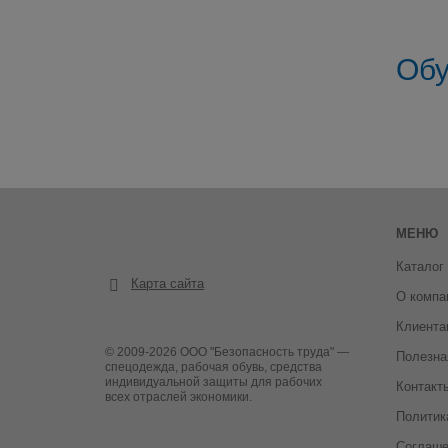
Обу
МЕНЮ
Каталог
Карта сайта
О компа
Клиента
© 2009-2026 ООО "Безопасность труда" —
Полезна
спецодежда, рабочая обувь, средства
индивидуальной защиты для рабочих
Контакт
всех отраслей экономики.
Политик
Соглаше