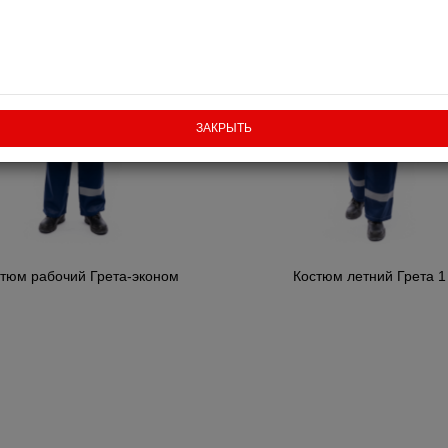
ЗАКРЫТЬ
тюм рабочий Грета-эконом
Костюм летний Грета 1