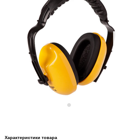
Предыдущий
Следу
Характеристики товара