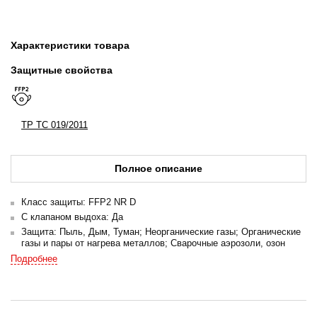
Характеристики товара
Защитные свойства
ТР ТС 019/2011
Полное описание
Класс защиты: FFP2 NR D
С клапаном выдоха: Да
Защита: Пыль, Дым, Туман; Неорганические газы; Органические
газы и пары от нагрева металлов; Сварочные аэрозоли, озон
Стандарт:
Подробнее
ТР ТС 019/2011
ГОСТ 12.4.294-2015
Упаковка: Индивидуальная
Количество в транспортной упаковке (коробке): 180