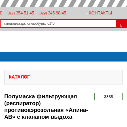
354 51 45
345 98 45
КОНТАКТЫ
(017)
(029)
-
КАТАЛОГ
Полумаска фильтрующая
3365
(респиратор)
противоаэрозольная «Алина-
АВ» с клапаном выдоха