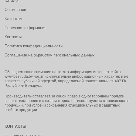
(сварочных аэрозолей, озона) и газов органического и
Каталог
неорганического происхождения при их концентрации до 5 ПДК.
О компании
Клиентам
Рекомендуемые области применения:
Полезная информация
сварочные производства, черная и цветная металлургия,
судостроение, машиностроение, литейные производства,
Контакты
лакокрасочные и гальванические работы.
Политика конфеденциальности
Соглашение на обработку персональных данных
Обращаем ваше внимание на то, что информация интернет-сайта
www.beztruda.by
носит исключительно информационный характер и не
является публичной офертой, определяемой положениями ст. 407 ГК
Республики Беларусь.
Производитель оставляет за собой право в одностороннем порядке
вносить изменения в состав материалов, используемых в производстве
продукции, при условии сохранения функциональных и защитных
свойств продукции.
КОНТАКТЫ