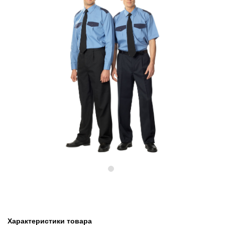
Предыдущий
Следу
Характеристики товара