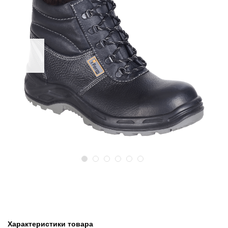
Предыдущий
Следу
Характеристики товара