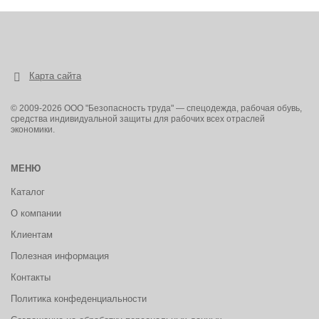
- Мягкий кант из искусственной кожи обеспечивает надежную
фиксацию голеностопного сустава.
- Светоотражающие вставки с высоким коэффициентом
световозвращения являются обязательным элементом
безопасности при работе в тёмное время суток.
Рекомендуемая рабочая температура: до -30С
Карта сайта
Индивидуальная упаковка.
Размерный ряд: с 39 по 47
ГОСТ 12.4.137-2001, ГОСТ 28507-99
© 2009-2026 ООО "Безопасность труда" — спецодежда, рабочая обувь,
ТР ТС 019/2011
средства индивидуальной защиты для рабочих всех отраслей
экономики.
МЕНЮ
Каталог
О компании
Клиентам
Полезная информация
Контакты
Политика конфеденциальности