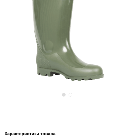
Предыдущий
Следу
Характеристики товара