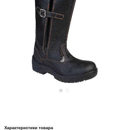
Предыдущий
Следу
Характеристики товара