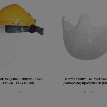
ок защитный лицевой НБТ1
Щиток защитный PANOR
ВИЗИОН® (413130)
(Панорама) прозрачный (00
6.343
11.334