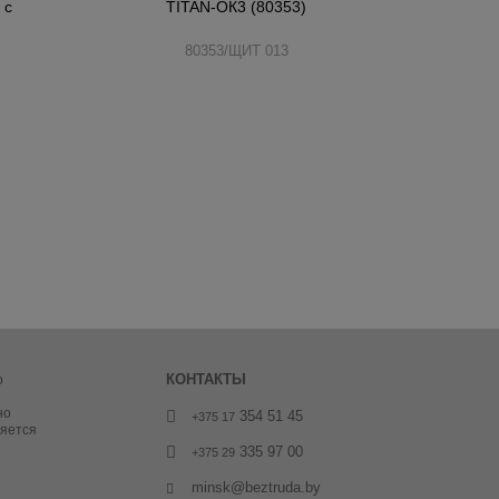
 с
TITAN-ОК3 (80353)
80353/ЩИТ 013
КОНТАКТЫ
о
но
354 51 45
+375 17
ляется
335 97 00
+375 29
minsk@beztruda.by