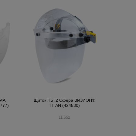
AMA
Щиток НБТ2 Сфера ВИЗИОН®
777)
TITAN (424530)
11.552