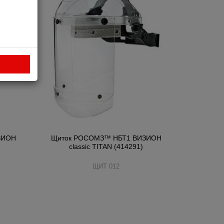
ЗИОН
Щиток РОСОМЗ™ НБТ1 ВИЗИОН
classic TITAN (414291)
ЩИТ 012