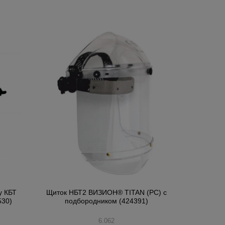
у КБТ
Щиток НБТ2 ВИЗИОН® TITAN (PC) с
530)
подбородником (424391)
6.062