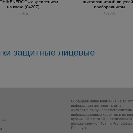
ОН® ENERGO» с креплением
щиток защитный лицевой
на каске (04207)
подбородником
6.915
427391
ки защитные лицевые
Обращаем ваше внимание на то, чт
информация интернет-сайта
www.beztruda.by
носит исключитель
информационный характер и не яв
публичной офертой, определяемой
нии
положениями ст. 407 ГК Республики
Беларусь.
м