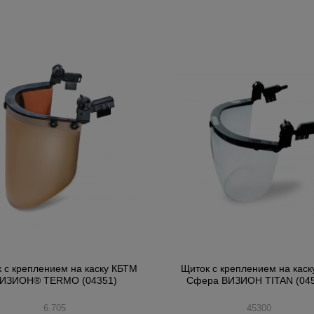
 с креплением на каску КБТМ
Щиток с креплением на каск
ИЗИОН® TERMO (04351)
Сфера ВИЗИОН TITAN (04
6.705
45300