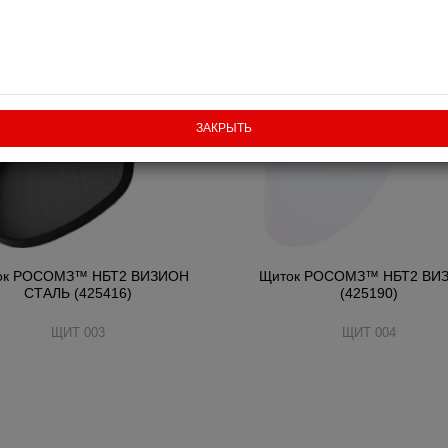
ЗАКРЫТЬ
ок РОСОМЗ™ НБТ2 ВИЗИОН
Щиток РОСОМЗ™ НБТ2 ВИ
СТАЛЬ (425416)
(425190)
ЩИТ 003
ЩИТ 004