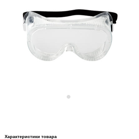
Предыдущий
Следу
Характеристики товара