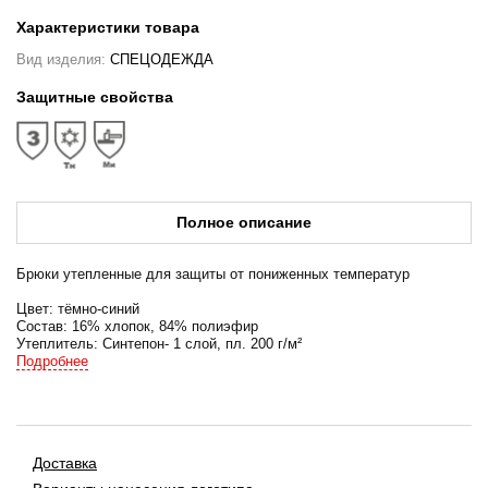
Характеристики товара
Вид изделия:
СПЕЦОДЕЖДА
Защитные свойства
Полное описание
Брюки утепленные для защиты от пониженных температур
Цвет: тёмно-синий
Состав: 16% хлопок, 84% полиэфир
Утеплитель: Синтепон- 1 слой, пл. 200 г/м²
Подкладка: 100%пэ
Подробнее
• прямые
• застёжка-гульф на петли и пуговицы
• притачной пояс со шлевками
• на переде накладные боковые карманами с наклонным входом
Доставка
• по низу на левой половинке расположена СВ лента, шириной 5 см