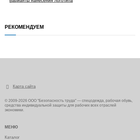
Варианты нанесения логотипа
гост 27575-87 МиЗ
ГОСТ Р 12.4.236-2011 Тн
РЕКОМЕНДУЕМ
Карта сайта
© 2009-2026 ООО "Безопасность труда" — спецодежда, рабочая обувь,
средства индивидуальной защиты для рабочих всех отраслей
экономики.
МЕНЮ
Каталог