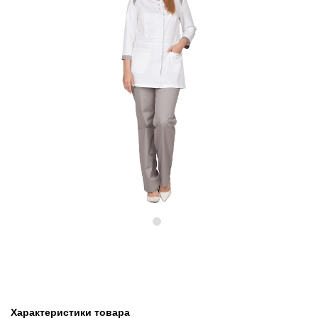
Предыдущий
Следу
Характеристики товара