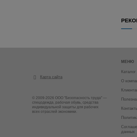
РЕКО
МЕНЮ
Каталог
Карта сайта
О компа
Клиента
© 2009-2026 ООО "Безопасность труда" —
Полезна
спецодежда, рабочая обувь, средства
индивидуальной защиты для рабочих
Контакт
всех отраслей экономики.
Политик
Соглаше
данных