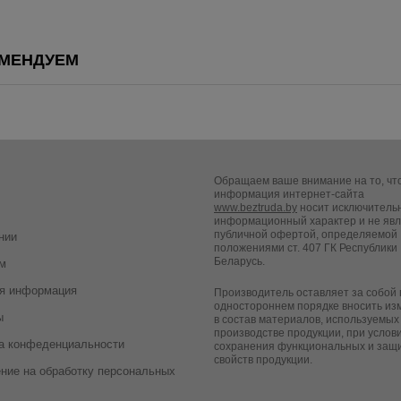
• застежка – молн
МЕНДУЕМ
Обращаем ваше внимание на то, чт
информация интернет-сайта
www.beztruda.by
носит исключитель
информационный характер и не яв
публичной офертой, определяемой
нии
положениями ст. 407 ГК Республики
Беларусь.
м
я информация
Производитель оставляет за собой 
одностороннем порядке вносить из
ы
в состав материалов, используемых
производстве продукции, при услов
а конфеденциальности
сохранения функциональных и защ
свойств продукции.
ние на обработку персональных