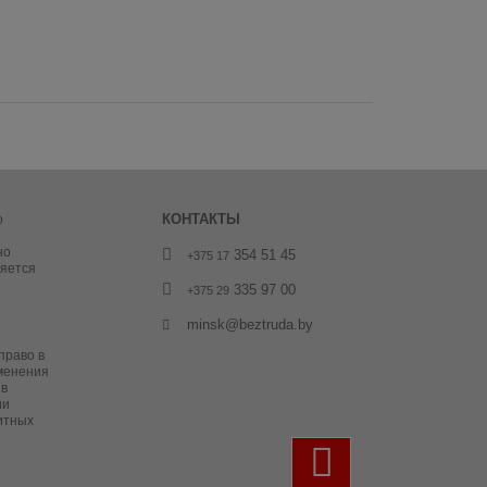
ия в среднем шве.
КОНТАКТЫ
о
но
354 51 45
+375 17
ляется
335 97 00
+375 29
minsk@beztruda.by
право в
менения
 в
ии
итных