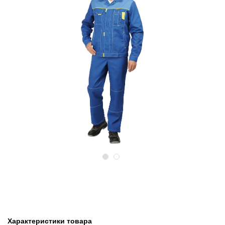
Предыдущий
Следу
Характеристики товара