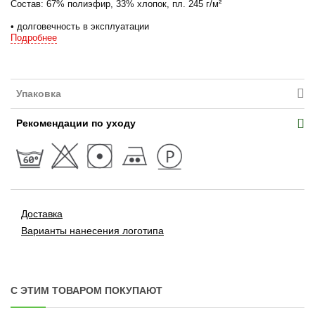
Состав: 67% полиэфир, 33% хлопок, пл. 245 г/м²
• долговечность в эксплуатации
• высокая износостойкость и прочность
Подробнее
• стойкость к промышленным стиркам
• стойкость цвета, отсутствие пиллинга
Куртка:
Упаковка
• центральная застёжка на «молнию»
• внешняя планка с текстильной застёжкой
• многофункциональные накладные карманы
Рекомендации по уходу
• ширина по линии талии регулируется с помощью пат
по поясу
• проймы с вентиляционными отверстиям
Доставка
Варианты нанесения логотипа
С ЭТИМ ТОВАРОМ ПОКУПАЮТ