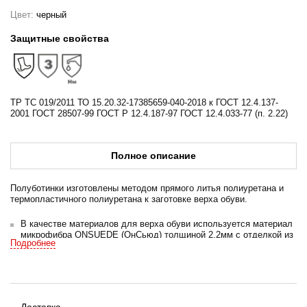
Цвет:
черный
Защитные свойства
ТР ТС 019/2011 ТО 15.20.32-17385659-040-2018 к ГОСТ 12.4.137-
2001 ГОСТ 28507-99 ГОСТ Р 12.4.187-97 ГОСТ 12.4.033-77 (п. 2.22)
Полное описание
Полуботинки изготовлены методом прямого литья полиуретана и
термопластичного полиуретана к заготовке верха обуви.
В качестве материалов для верха обуви используется материал
микрофибра ONSUEDE (ОнСьюд) толщиной 2,2мм с отделкой из
Подробнее
водоотталкивающего материала ONDURA RETOR (Ретор).
Полуглухой клапан-язык, исключающий попадание внутрь
мелких предметов, брызг, пыли, изготовлен из материала
микрофибра ONSUEDE и материала ONDURA RETOR, стойких к
истиранию. Мягкий кант защищает от боковых ударов и
обеспечивает комфорт.