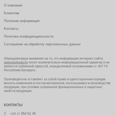
О компании
Полнотно-размерные характеристики применяемой при
производстве обуви колодки обеспечивают удобство в носке
Клиентам
ипозволяют не ощущать усталости в течение всего рабочего
дня.
Полезная информация
Контакты
Политика конфеденциальности
Соглашение на обработку персональных данных
Обращаем ваше внимание на то, что информация интернет-сайта
www.beztruda.by
носит исключительно информационный характер и не
является публичной офертой, определяемой положениями ст. 407 ГК
Республики Беларусь.
Производитель оставляет за собой право в одностороннем порядке
вносить изменения в состав материалов, используемых в производстве
продукции, при условии сохранения функциональных и защитных
свойств продукции.
КОНТАКТЫ
354 51 45
+375 17