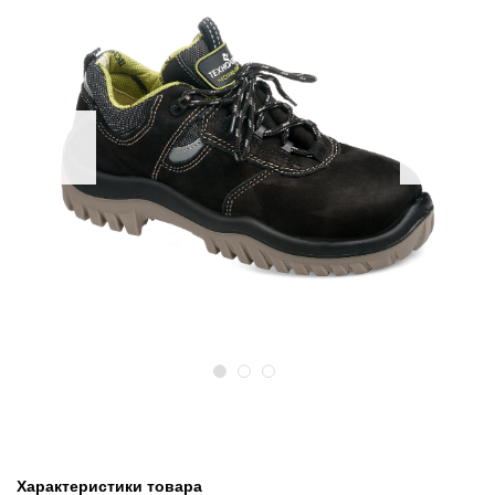
Предыдущий
Следу
Характеристики товара