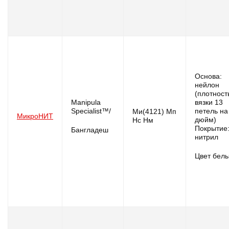
Основа:
нейлон
(плотнос
Manipula
вязки 13
Specialist™/
петель на
Ми(4121) Мп
МикроНИТ
дюйм)
Нс Нм
Покрытие
Бангладеш
нитрил
Цвет бел