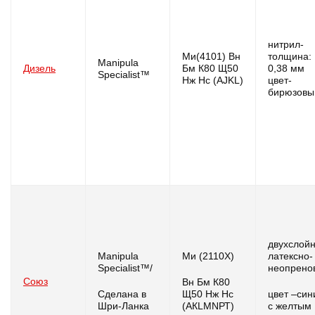
нитрил-
Ми(4101) Вн
толщина:
Manipula
Дизель
Бм К80 Щ50
0,38 мм
Specialist™
Нж Нс (AJKL)
цвет-
бирюзовы
двухслой
Manipula
Ми (2110Х)
латексно-
Specialist™/
неопрено
Союз
Вн Бм К80
Сделана в
Щ50 Нж Нс
цвет –син
Шри-Ланка
(АКLМNРТ)
с желтым