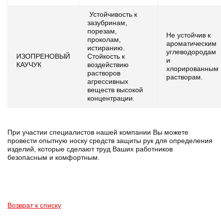
Устойчивость к
зазубринам,
порезам,
Не устойчив к
проколам,
ароматическим
истиранию.
углеводородам
ИЗОПРЕНОВЫЙ
Стойкость к
и
КАУЧУК
воздействию
хлорированным
растворов
растворам.
агрессивных
веществ высокой
концентрации.
При участии специалистов нашей компании Вы можете
провести опытную носку средств защиты рук для определения
изделий, которые сделают труд Ваших работников
безопасным и комфортным.
Возврат к списку