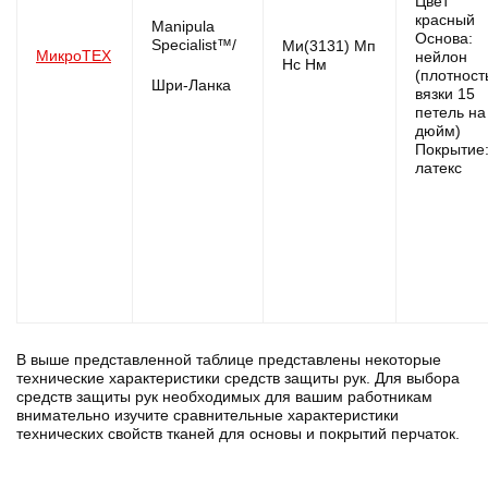
Цвет
красный
Manipula
Основа:
Specialist™/
Ми(3131) Мп
МикроТЕХ
нейлон
Нс Нм
(плотнос
Шри-Ланка
вязки 15
петель на
дюйм)
Покрытие
латекс
В выше представленной таблице представлены некоторые
технические характеристики средств защиты рук. Для выбора
средств защиты рук необходимых для вашим
работникам
внимательно изучите сравнительные характеристики
технических свойств тканей для основы и покрытий перчаток.