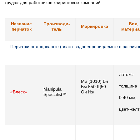
труда» для работников клиринговых компаний.
Название
Производи-
Вид
Маркировка
перчаток
тель
материа
Перчатки штанцованые (влаго-водонепроницаемые с различ
латекс-
Ми (1010) Вн
толщина
Бм К50 Щ50
Manipula
«Блеск»
Он Нж
Specialist™
0.40 мм,
цвет-жел