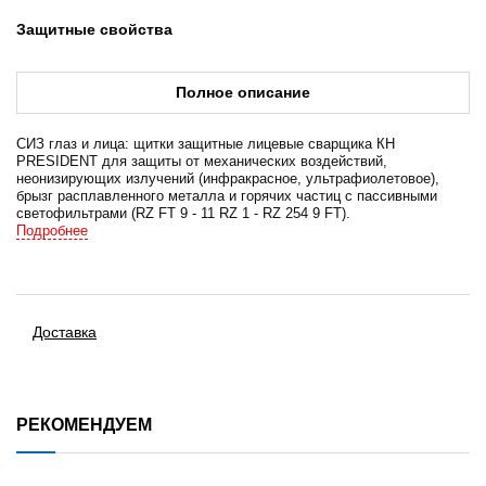
Защитные свойства
Полное описание
СИЗ глаз и лица: щитки защитные лицевые сварщика КН
PRESIDENT для защиты от механических воздействий,
неонизирующих излучений (инфракрасное, ультрафиолетовое),
брызг расплавленного металла и горячих частиц с пассивными
светофильтрами (RZ FT 9 - 11 RZ 1 - RZ 254 9 FT).
• Корпус PRESIDENT антрацитового цвета из непрогораемого
Подробнее
термостойкого материала Super Termotrek; крепление на каске с
помощью специальных универсальных адаптеров (в комплекте),
фиксируется в двух максимально выгодных положениях: рабочем
(внизу) и не рабочем (вверху).
Размер видимой зоны 110x90мм; светофильтр из минерального
Доставка
стекла со степенью затемнения 11; покровное стекло и подложка из
поликарбоната.
• Используется совместно с касками: СОМЗ-55 ВИЗИОН, СОМЗ-55
FavoriT Trek, СОМЗ-55 Hammer, RFI-3 BIOT.
Подробнее
РЕКОМЕНДУЕМ