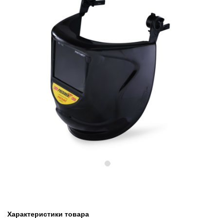
Предыдущий
Следу
Характеристики товара