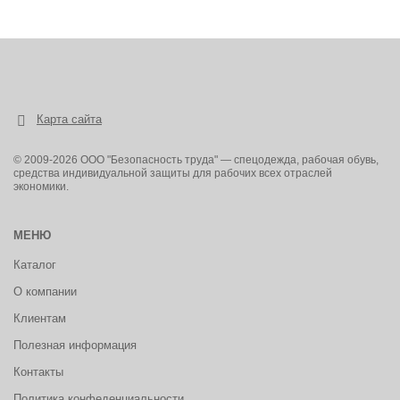
Карта сайта
© 2009-2026 ООО "Безопасность труда" — спецодежда, рабочая обувь,
средства индивидуальной защиты для рабочих всех отраслей
экономики.
МЕНЮ
Каталог
О компании
Клиентам
Полезная информация
Контакты
Политика конфеденциальности