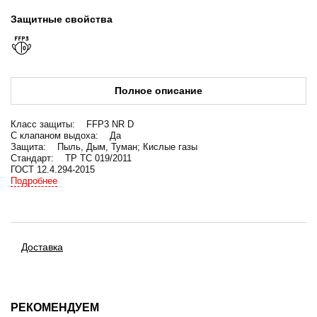
Защитные свойства
Полное описание
Класс защиты: FFP3 NR D
С клапаном выдоха: Да
Защита: Пыль, Дым, Туман; Кислые газы
Стандарт: ТР ТС 019/2011
ГОСТ 12.4.294-2015
Упаковка: Индивидуальная
Подробнее
Количество в транспортной упаковке (коробке): 180
Гарантийный срок хранения: 4 года
Описание:
Неформованный респиратор универсального размера из нетканого
Доставка
фильтрующего материала с дополнительной защитой от кислых
газов. Имеет эластичную регулируемую ленту оголовья, носовой
зажим и клапан выдоха, который обеспечивает понижение
влажности и температуры в подмасочном пространстве и создает
комфортные условия для дыхания.
Особенности:
РЕКОМЕНДУЕМ
технология 3D FLEX-TO-FIT