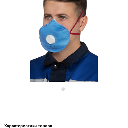
Предыдущий
Следу
Характеристики товара