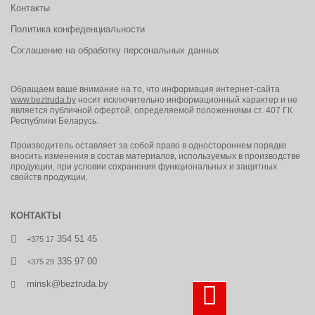
Контакты
Политика конфеденциальности
Рекомендуемые области применения:
Соглашение на обработку персональных данных
алюминиевая, нефтехимическая, целлюлозно-бумажная
промышленности, аккумуляторные цеха, гальванические работы,
металлургия.
Обращаем ваше внимание на то, что информация интернет-сайта
www.beztruda.by
носит исключительно информационный характер и не
является публичной офертой, определяемой положениями ст. 407 ГК
Республики Беларусь.
Производитель оставляет за собой право в одностороннем порядке
вносить изменения в состав материалов, используемых в производстве
продукции, при условии сохранения функциональных и защитных
свойств продукции.
КОНТАКТЫ
354 51 45
+375 17
335 97 00
+375 29
minsk@beztruda.by