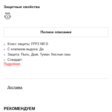
Защитные свойства
Полное описание
Класс защиты: FFP2 NR D
С клапаном выдоха: Да
Защита: Пыль, Дым, Туман; Кислые газы
Стандарт:
ТР ТС 019/2011
Подробнее
ГОСТ 12.4.294-2015
EN 149:2001 +A1:2009
Упаковка: Индивидуальная
Количество в транспортной упаковке (коробке): 180
Доставка
Гарантийный срок хранения: 4 года
Описание:
РЕКОМЕНДУЕМ