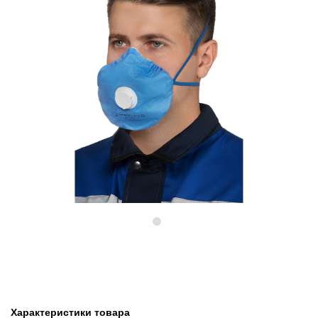
Предыдущий
Следу
Характеристики товара