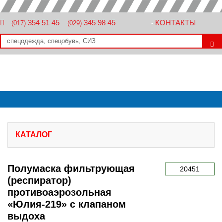
354 51 45
345 98 45
КОНТАКТЫ
(017)
(029)
-
КАТАЛОГ
Полумаска фильтрующая
20451
(респиратор)
противоаэрозольная
«Юлия-219» с клапаном
выдоха