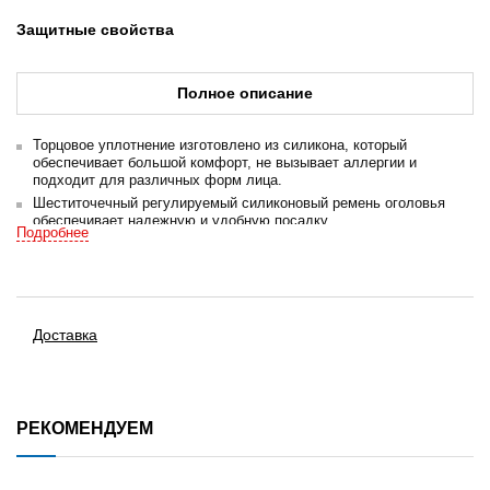
Защитные свойства
Полное описание
Торцовое уплотнение изготовлено из силикона, который
обеспечивает большой комфорт, не вызывает аллергии и
подходит для различных форм лица.
Шеститочечный регулируемый силиконовый ремень оголовья
обеспечивает надежную и удобную посадку.
Подробнее
Панорамная конструкция визуальной линзы обеспечивает
комфортные условия работы.
Высококачественный поликарбонат линзы обеспечивают защиту
лица от удара.
Удобная и быстрая байонетная система установки и снятия
Доставка
фильтров позволяет использовать широкий спектр
противогазоаэрозольных фильтров.
Пассивная переговорная диафрагма облегчает и улучшает
коммуникацию.
Клапан выдоха защищен крышкой от загрязнений и имеет низкое
РЕКОМЕНДУЕМ
сопротивление, что обеспечивает легкое дыхание и повышенный
комфорт за счет снижения температуры и влажности.
Маска применяется при покраске, сварке, шлифовке, химической