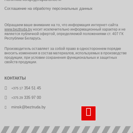
Смыть теплой водой и высушить на воздухе в свободной от
Соглашение на обработку персональных данных
загрязнений среде;
Не очищать растворителями, или другими сильнодействующими
моющими средствами.
Обращаем ваше внимание на то, что информация интернет-сайта
www.beztruda.by
носит исключительно информационный характер и не
является публичной офертой, определяемой положениями ст. 407 ГК
Республики Беларусь.
Материалы, применяемые в маске
Производитель оставляет за собой право в одностороннем порядке
вносить изменения в состав материалов, используемых в производстве
торцевое уплотнение- LSR литьевая силиконовая резина
продукции, при условии сохранения функциональных и защитных
(cиликон);
свойств продукции.
внутренняя лицевая панель — LSR литьевая силиконовая
резина;
ремень — LSR литьевая силиконовая резина;
КОНТАКТЫ
панорамная визуальная линза- PC -поликарбонат;
354 51 45
+375 17
переговорная часть PC -поликарбонат;
уплотнительная прокладка картриджа — PU – полиуретан;
335 97 00
+375 29
корпус клапана- ABS пластик;
minsk@beztruda.by
крышка выпускного клапана- ABS пластик;
мембрана выпускного клапана — SR силикон;
мембрана впускного клапана — SR силикон;
рамка линзы- ABS пластик.