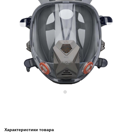
Предыдущий
Следу
Характеристики товара