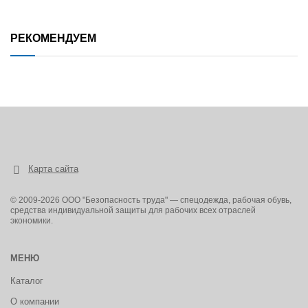
синяя - арт. 75518
зеленая - арт. 75519
РЕКОМЕНДУЕМ
Карта сайта
© 2009-2026 ООО "Безопасность труда" — спецодежда, рабочая обувь,
средства индивидуальной защиты для рабочих всех отраслей
экономики.
МЕНЮ
Каталог
О компании