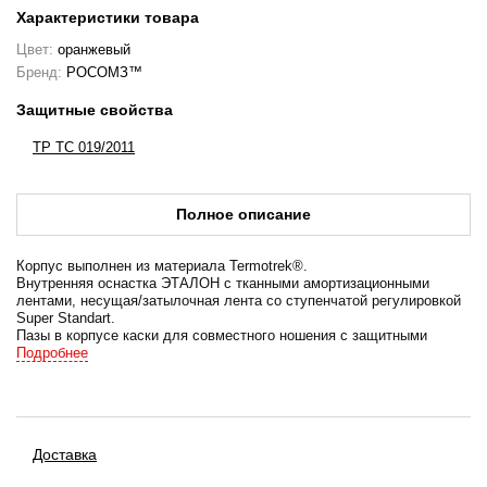
Характеристики товара
Цвет:
оранжевый
Бренд:
РОСОМЗ™
Защитные свойства
ТР ТС 019/2011
Полное описание
Корпус выполнен из материала Termotrek®.
Внутренняя оснастка ЭТАЛОН с тканными амортизационными
лентами, несущая/затылочная лента со ступенчатой регулировкой
Super Standart.
Пазы в корпусе каски для совместного ношения с защитными
лицевыми щитками с креплением на каске и наушниками
Подробнее
противошумными с креплением на каске.
В комплекте с подбородочным ремнем и обтюратором.
Цвет:
желтая - арт. 75515
Доставка
красная - арт. 75516
белая - арт. 75517