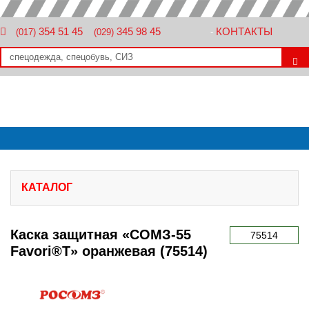
354 51 45
345 98 45
КОНТАКТЫ
(017)
(029)
-
КАТАЛОГ
Каска защитная «СОМЗ-55
75514
Favori®T» оранжевая (75514)