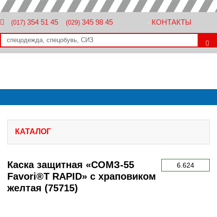
354 51 45
345 98 45
КОНТАКТЫ
(017)
(029)
-
КАТАЛОГ
Каска защитная «СОМЗ-55
6.624
Favori®T RAPID» с храповиком
желтая (75715)